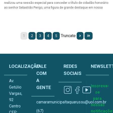
realizou uma sessão especial para conceder o título de cidadão honorário
ao senhor Sebastião Perigo, uma figura de grande destaque em nossa
cidade. A homenagem ocorreu em reconhecimento ao longo período de
contribuição e dedicação ao desenvolvimento do município.
Truncate
1
2
3
4
5
LOCALIZAÇÃO
FALE
REDES
NEWSLET
COM
SOCIAIS
A
Av.
Inscreva-
Getúlio
GENTE
se
Vargas,
para
92
camaramunicipaltaquarussu@uol.com.br
nossas
Centro
(67)
notificaçõe
CEP: