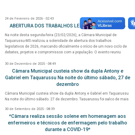
24 de Fevereiro de 2026 - 02:43
ABERTURA DOS TRABALHOS LEGISLATIVOS DE 2026
Na noite desta segunda-feira (23/02/2026), a Câmara Municipal de
Taquarussu-MS realizou a solenidade de abertura dos trabalhos
legislativos de 2026, marcando oficialmente o início de um novo ciclo de
debates, projetos e compromissos com a população. O evento reuniu
autoridades, lideranças religiosas e munícipes em um momento de união,
fé e responsabilidade pública. A sessão solene foi presidida pelo vereador
30 de Dezembro de 2025 - 08:49
e presidente da Casa, Gilso Francisco Filho, que conduziu os trabalhos
Câmara Municipal custeia show da dupla Antony e
com equilíbrio, serenidade e espírito democrático. Em sua fala, destacou a
Gabriel em Taquarussu Na noite do último sábado, 27 de
importância da harmonia entre os Poderes e do comprometimento
dezembro
coletivo com os interesses da população taquarussuense.A abertura dos
trabalhos legislativos de 2026 simboliza mais do que o cumprimento de
Câmara Municipal custeia show da dupla Antony e Gabriel em Taquarussu
um rito institucional representa o renovado compromisso com a
Na noite do último sábado, 27 de dezembro, Taquarussu foi palco de mais
democracia, a transparência e o diálogo. Sob a inspiração da fé, da
uma grande atração cultural dentro das festividades de fim de ano. Em
30 de Setembro de 2025 - 08:39
responsabilidade e do espírito público, a Câmara Municipal inicia seus
frente ao Paço Municipal, a população acompanhou apresentações de
trabalhos reafirmando que o verdadeiro propósito da política é servir,
*Câmara realiza sessão solene em homenagem aos
artistas locais e o show da dupla Antony e Gabriel.
construir e transformar realidades em benefício de toda a população de
enfermeiros e técnicos de enfermagem pelo trabalho
Taquarussu-MS.
durante a COVID-19*