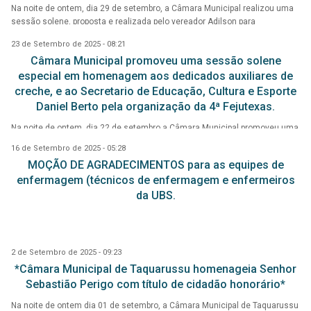
Na noite de ontem, dia 29 de setembro, a Câmara Municipal realizou uma
sessão solene, proposta e realizada pelo vereador Adilson para
homenagear os enfermeiros e técnicos de enfermagem pelo dedicado
23 de Setembro de 2025 - 08:21
trabalho durante o enfrentamento da pandemia de COVID-19. A
Câmara Municipal promoveu uma sessão solene
homenagem foi uma forma de agradecimento pelos profissionais que
atuaram na linha de frente, enfrentando um dos períodos mais difíceis da
especial em homenagem aos dedicados auxiliares de
história recente.
creche, e ao Secretario de Educação, Cultura e Esporte
Daniel Berto pela organização da 4ª Fejutexas.
Na noite de ontem, dia 22 de setembro a Câmara Municipal promoveu uma
sessão solene especial em homenagem aos dedicados auxiliares de
16 de Setembro de 2025 - 05:28
creche, e ao Secretario de Educação, Cultura e Esporte Daniel Berto pela
MOÇÃO DE AGRADECIMENTOS para as equipes de
organização da 4ª Fejutexas.
enfermagem (técnicos de enfermagem e enfermeiros
da UBS.
2 de Setembro de 2025 - 09:23
*Câmara Municipal de Taquarussu homenageia Senhor
Sebastião Perigo com título de cidadão honorário*
Na noite de ontem dia 01 de setembro, a Câmara Municipal de Taquarussu